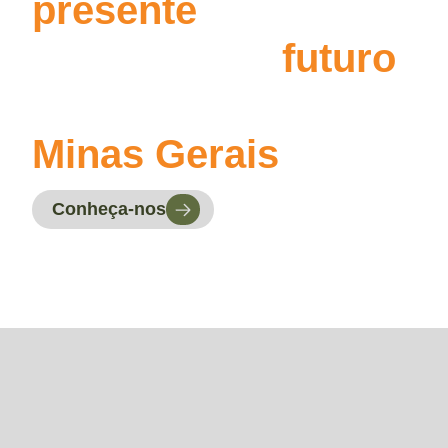
presente
,
garantindo o
futuro
de
Minas Gerais
.
Conheça-nos